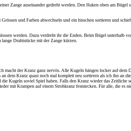
t einer Zange auseinander gedreht werden. Den Haken oben am Bügel s
Grössen und Farben abwechseln und ein bisschen sortieren und schie
hlossen werden. Dazu verdreht ihr die Enden. Beim Bügel unterhalb v
u lange Drahtstücke mit der Zange kürzen.
er mich macht der Kranz ganz nervös. Alle Kugeln hängen locker auf de
an dem Kranz quasi noch mal komplett neu sortieren als ich ihn an di
eil die Kugeln soviel Spiel haben. Falls den Kranz wieder das Zeitlich
er mit Krampen auf einem Strohkranz feststecken. Für alle, die es nic