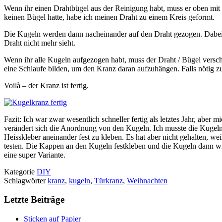
Wenn ihr einen Drahtbügel aus der Reinigung habt, muss er oben mi
keinen Bügel hatte, habe ich meinen Draht zu einem Kreis geformt.
Die Kugeln werden dann nacheinander auf den Draht gezogen. Dabei 
Draht nicht mehr sieht.
Wenn ihr alle Kugeln aufgezogen habt, muss der Draht / Bügel versc
eine Schlaufe bilden, um den Kranz daran aufzuhängen. Falls nötig z
Voilà – der Kranz ist fertig.
Fazit: Ich war zwar wesentlich schneller fertig als letztes Jahr, ab
verändert sich die Anordnung von den Kugeln. Ich musste die Kugeln 
Heisskleber aneinander fest zu kleben. Es hat aber nicht gehalten, w
testen. Die Kappen an den Kugeln festkleben und die Kugeln dann wied
eine super Variante.
Kategorie
DIY
Schlagwörter
kranz
,
kugeln
,
Türkranz
,
Weihnachten
Letzte Beiträge
Sticken auf Papier