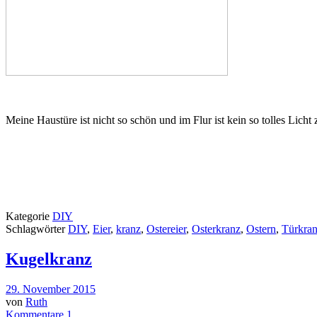
Meine Haustüre ist nicht so schön und im Flur ist kein so tolles Lic
Kategorie
DIY
Schlagwörter
DIY
,
Eier
,
kranz
,
Ostereier
,
Osterkranz
,
Ostern
,
Türkra
Kugelkranz
29. November 2015
von
Ruth
Kommentare 1