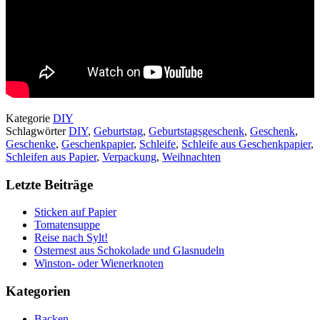
Kategorie
DIY
Schlagwörter
DIY
,
Geburtstag
,
Geburtstagsgeschenk
,
Geschenk
,
Geschenke
,
Geschenkpapier
,
Schleife
,
Schleife aus Geschenkpapier
,
Schleifen aus Papier
,
Verpackung
,
Weihnachten
Letzte Beiträge
Sticken auf Papier
Tomatensuppe
Reise nach Sylt!
Osternest aus Schokolade und Glasnudeln
Winston- oder Wienerknoten
Kategorien
Backen