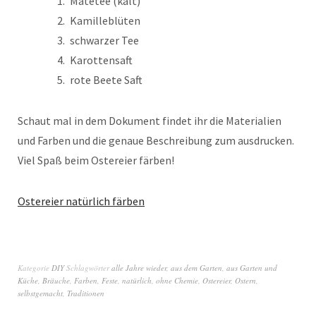
Matetee (kalt)
Kamilleblüten
schwarzer Tee
Karottensaft
rote Beete Saft
Schaut mal in dem Dokument findet ihr die Materialien
und Farben und die genaue Beschreibung zum ausdrucken.
Viel Spaß beim Ostereier färben!
Ostereier natürlich färben
Kategorie
DIY
Schlagwörter
alle Jahre wieder
,
aus dem Garten
,
aus Garten und
Küche
,
Bräuche
,
Farben
,
Feste
,
natürlich
,
ohne Chemie
,
Ostereier
,
Ostern
,
selbstgemacht
,
Traditionen