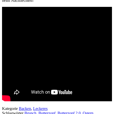
beim Nachflechten!
Kategorie
Backen
,
Leckeres
Schlagwörter
Brunch
,
Butterzopf
,
Butterzopf 2.0
,
Ostern
,