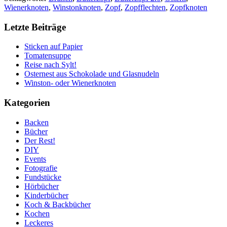
Wienerknoten
,
Winstonknoten
,
Zopf
,
Zopfflechten
,
Zopfknoten
Letzte Beiträge
Sticken auf Papier
Tomatensuppe
Reise nach Sylt!
Osternest aus Schokolade und Glasnudeln
Winston- oder Wienerknoten
Kategorien
Backen
Bücher
Der Rest!
DIY
Events
Fotografie
Fundstücke
Hörbücher
Kinderbücher
Koch & Backbücher
Kochen
Leckeres