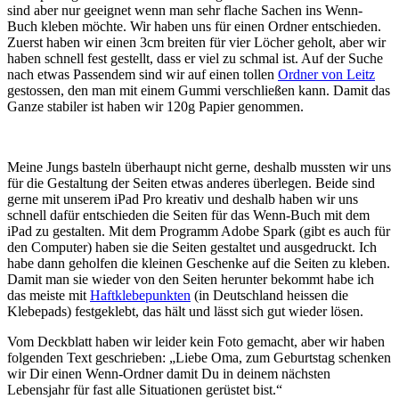
sind aber nur geeignet wenn man sehr flache Sachen ins Wenn-
Buch kleben möchte. Wir haben uns für einen Ordner entschieden.
Zuerst haben wir einen 3cm breiten für vier Löcher geholt, aber wir
haben schnell fest gestellt, dass er viel zu schmal ist. Auf der Suche
nach etwas Passendem sind wir auf einen tollen
Ordner von Leitz
gestossen, den man mit einem Gummi verschließen kann. Damit das
Ganze stabiler ist haben wir 120g Papier genommen.
Meine Jungs basteln überhaupt nicht gerne, deshalb mussten wir uns
für die Gestaltung der Seiten etwas anderes überlegen. Beide sind
gerne mit unserem iPad Pro kreativ und deshalb haben wir uns
schnell dafür entschieden die Seiten für das Wenn-Buch mit dem
iPad zu gestalten. Mit dem Programm Adobe Spark (gibt es auch für
den Computer) haben sie die Seiten gestaltet und ausgedruckt. Ich
habe dann geholfen die kleinen Geschenke auf die Seiten zu kleben.
Damit man sie wieder von den Seiten herunter bekommt habe ich
das meiste mit
Haftklebepunkten
(in Deutschland heissen die
Klebepads) festgeklebt, das hält und lässt sich gut wieder lösen.
Vom Deckblatt haben wir leider kein Foto gemacht, aber wir haben
folgenden Text geschrieben: „Liebe Oma, zum Geburtstag schenken
wir Dir einen Wenn-Ordner damit Du in deinem nächsten
Lebensjahr für fast alle Situationen gerüstet bist.“