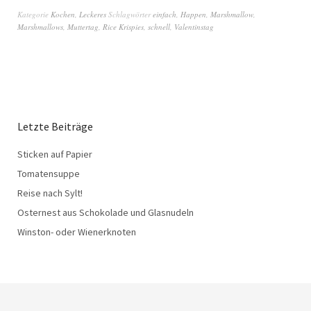
Kategorie
Kochen
,
Leckeres
Schlagwörter
einfach
,
Happen
,
Marshmallow
,
Marshmallows
,
Muttertag
,
Rice Krispies
,
schnell
,
Valentinstag
Letzte Beiträge
Sticken auf Papier
Tomatensuppe
Reise nach Sylt!
Osternest aus Schokolade und Glasnudeln
Winston- oder Wienerknoten