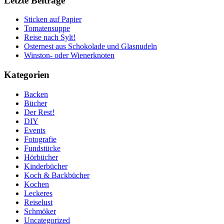
Letzte Beiträge
Sticken auf Papier
Tomatensuppe
Reise nach Sylt!
Osternest aus Schokolade und Glasnudeln
Winston- oder Wienerknoten
Kategorien
Backen
Bücher
Der Rest!
DIY
Events
Fotografie
Fundstücke
Hörbücher
Kinderbücher
Koch & Backbücher
Kochen
Leckeres
Reiselust
Schmöker
Uncategorized