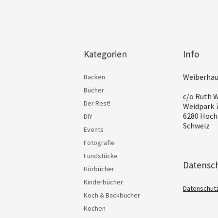
Kategorien
Info
Weiberhau
Backen
Bücher
c/o Ruth W
Der Rest!
Weidpark 
6280 Hoch
DIY
Schweiz
Events
Fotografie
Fundstücke
Datensc
Hörbücher
Kinderbücher
Datenschut
Koch & Backbücher
Kochen