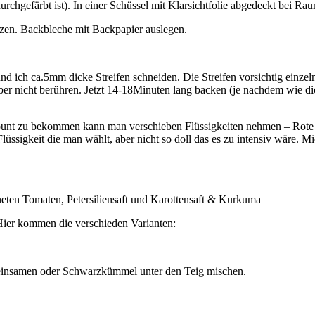
urchgefärbt ist). In einer Schüssel mit Klarsichtfolie abgedeckt bei R
en. Backbleche mit Backpapier auslegen.
nd ich ca.5mm dicke Streifen schneiden. Die Streifen vorsichtig einze
aber nicht berühren. Jetzt 14-18Minuten lang backen (je nachdem wie dic
bunt zu bekommen kann man verschieben Flüssigkeiten nehmen – Rote Be
üssigkeit die man wählt, aber nicht so doll das es zu intensiv wäre. Mi
eten Tomaten, Petersiliensaft und Karottensaft & Kurkuma
 Hier kommen die verschieden Varianten:
insamen oder Schwarzkümmel unter den Teig mischen.