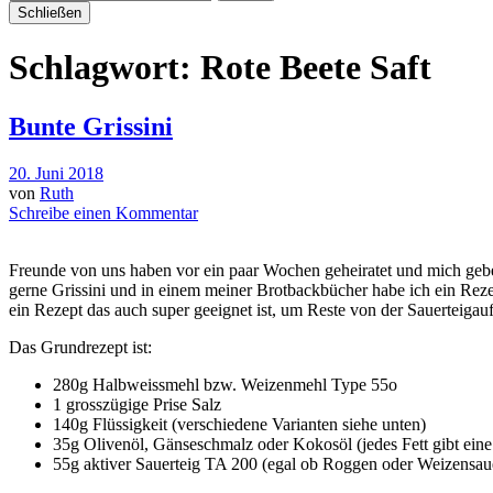
Schließen
Schlagwort:
Rote Beete Saft
Bunte Grissini
20. Juni 2018
von
Ruth
Schreibe einen Kommentar
Freunde von uns haben vor ein paar Wochen geheiratet und mich gebe
gerne Grissini und in einem meiner Brotbackbücher habe ich ein Reze
ein Rezept das auch super geeignet ist, um Reste von der Sauerteigauf
Das Grundrezept ist:
280g Halbweissmehl bzw. Weizenmehl Type 55o
1 grosszügige Prise Salz
140g Flüssigkeit (verschiedene Varianten siehe unten)
35g Olivenöl, Gänseschmalz oder Kokosöl (jedes Fett gibt ei
55g aktiver Sauerteig TA 200 (egal ob Roggen oder Weizensaue