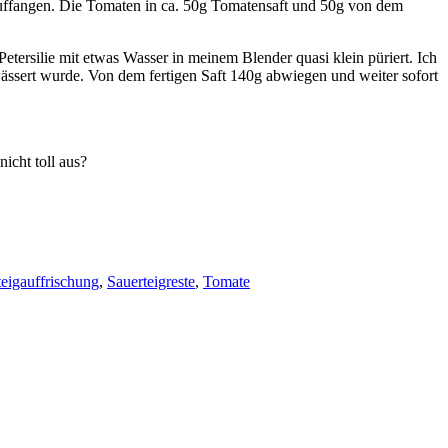
ffangen. Die Tomaten in ca. 50g Tomatensaft und 50g von dem
Petersilie mit etwas Wasser in meinem Blender quasi klein püriert. Ich
wässert wurde. Von dem fertigen Saft 140g abwiegen und weiter sofort
icht toll aus?
teigauffrischung
,
Sauerteigreste
,
Tomate