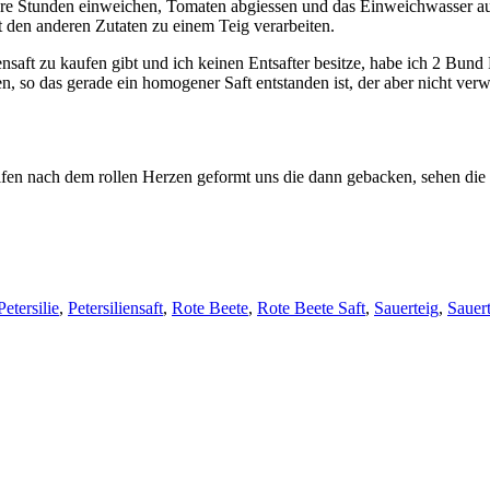
re Stunden einweichen, Tomaten abgiessen und das Einweichwasser au
 den anderen Zutaten zu einem Teig verarbeiten.
ensaft zu kaufen gibt und ich keinen Entsafter besitze, habe ich 2 Bund 
, so das gerade ein homogener Saft entstanden ist, der aber nicht ver
ifen nach dem rollen Herzen geformt uns die dann gebacken, sehen die n
Petersilie
,
Petersiliensaft
,
Rote Beete
,
Rote Beete Saft
,
Sauerteig
,
Sauer