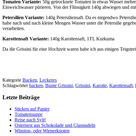
Tomaten Variante:
50g getrocknete Tomaten in etwas Wasser mehre
Einweichwasser pürieren. Von der Flüssigkeit 140g abwiegen und mit
Petersilien Variante:
140g Petersiliensaft. Da es nirgendwo Petersili
habe nach und nach kleine Mengen Wasser unter die Petersilie gegeben
verarbeiten.
Karottensaft Variante:
140g Karottensaft, 1TL Kurkuma
Da die Grissini für eine Hochzeit waren habe ich aus einigen Teigstre
Kategorie
Backen
,
Leckeres
Schlagwörter
backen
,
Bunte Grissini
,
Grissini
,
Karotte
,
Karottensaft
,
Letzte Beiträge
Sticken auf Papier
Tomatensuppe
Reise nach Sylt!
Osternest aus Schokolade und Glasnudeln
Winston- oder Wienerknoten