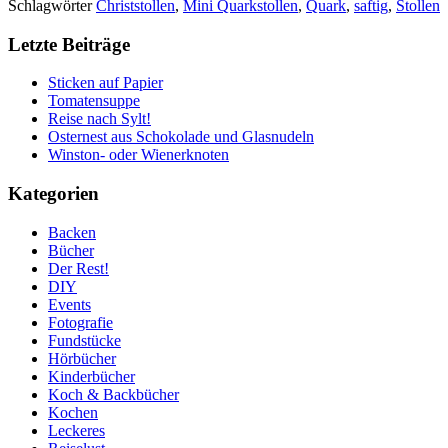
Schlagwörter
Christstollen
,
Mini Quarkstollen
,
Quark
,
saftig
,
Stollen
Letzte Beiträge
Sticken auf Papier
Tomatensuppe
Reise nach Sylt!
Osternest aus Schokolade und Glasnudeln
Winston- oder Wienerknoten
Kategorien
Backen
Bücher
Der Rest!
DIY
Events
Fotografie
Fundstücke
Hörbücher
Kinderbücher
Koch & Backbücher
Kochen
Leckeres