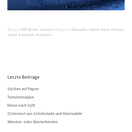
Kategorie
DIY
,
Kochen
,
Leckeres
Schlagwörter
Glasnudeln
,
hübsch
,
Ostern
,
Osternest
,
schnell
,
Schokolade
,
Schokonest
Letzte Beiträge
Sticken auf Papier
Tomatensuppe
Reise nach Sylt!
Osternest aus Schokolade und Glasnudeln
Winston- oder Wienerknoten