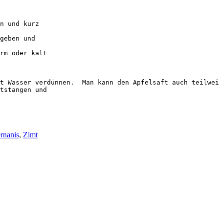
n und kurz 

geben und 

rm oder kalt 

t Wasser verdünnen.  Man kann den Apfelsaft auch teilwei
tstangen und 

ernanis
,
Zimt