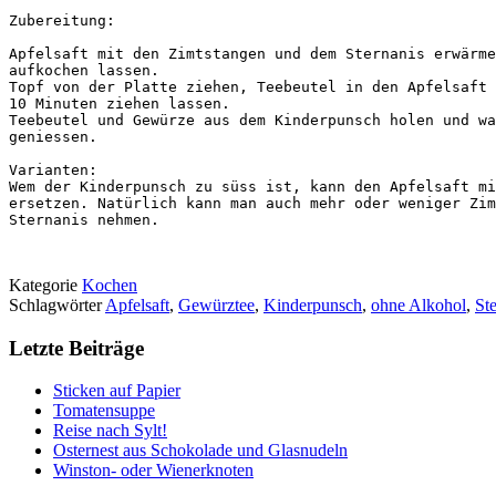
Zubereitung:

Apfelsaft mit den Zimtstangen und dem Sternanis erwärme
aufkochen lassen. 

Topf von der Platte ziehen, Teebeutel in den Apfelsaft 
10 Minuten ziehen lassen.

Teebeutel und Gewürze aus dem Kinderpunsch holen und wa
geniessen.

Varianten:

Wem der Kinderpunsch zu süss ist, kann den Apfelsaft mi
ersetzen. Natürlich kann man auch mehr oder weniger Zim
Sternanis nehmen.

Kategorie
Kochen
Schlagwörter
Apfelsaft
,
Gewürztee
,
Kinderpunsch
,
ohne Alkohol
,
St
Letzte Beiträge
Sticken auf Papier
Tomatensuppe
Reise nach Sylt!
Osternest aus Schokolade und Glasnudeln
Winston- oder Wienerknoten