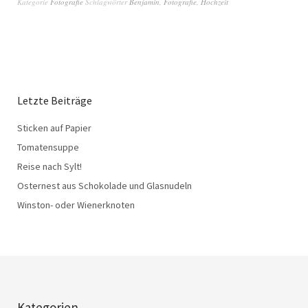
Kategorie
Fotografie
Schlagwörter
Benjamin
,
Fotografie
,
Hochzeit
Letzte Beiträge
Sticken auf Papier
Tomatensuppe
Reise nach Sylt!
Osternest aus Schokolade und Glasnudeln
Winston- oder Wienerknoten
Kategorien