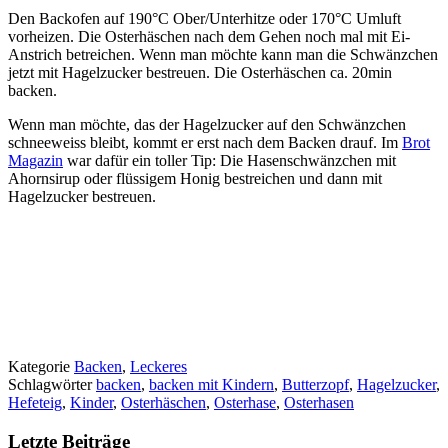
Den Backofen auf 190°C Ober/Unterhitze oder 170°C Umluft
vorheizen. Die Osterhäschen nach dem Gehen noch mal mit Ei-
Anstrich betreichen. Wenn man möchte kann man die Schwänzchen
jetzt mit Hagelzucker bestreuen. Die Osterhäschen ca. 20min
backen.
Wenn man möchte, das der Hagelzucker auf den Schwänzchen
schneeweiss bleibt, kommt er erst nach dem Backen drauf. Im
Brot
Magazin
war dafür ein toller Tip: Die Hasenschwänzchen mit
Ahornsirup oder flüssigem Honig bestreichen und dann mit
Hagelzucker bestreuen.
Kategorie
Backen
,
Leckeres
Schlagwörter
backen
,
backen mit Kindern
,
Butterzopf
,
Hagelzucker
,
Hefeteig
,
Kinder
,
Osterhäschen
,
Osterhase
,
Osterhasen
Letzte Beiträge