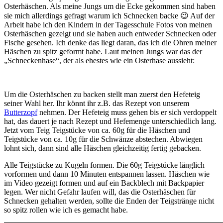
Osterhäschen. Als meine Jungs um die Ecke gekommen sind haben
sie mich allerdings gefragt warum ich Schnecken backe 😉 Auf der
Arbeit habe ich den Kindern in der Tagesschule Fotos von meinen
Osterhäschen gezeigt und sie haben auch entweder Schnecken oder
Fische gesehen. Ich denke das liegt daran, das ich die Ohren meiner
Häschen zu spitz geformt habe. Laut meinen Jungs war das der
„Schneckenhase“, der als ehestes wie ein Osterhase aussieht:
Um die Osterhäschen zu backen stellt man zuerst den Hefeteig
seiner Wahl her. Ihr könnt ihr z.B. das Rezept von unserem
Butterzopf
nehmen. Der Hefeteig muss gehen bis er sich verdoppelt
hat, das dauert je nach Rezept und Hefemenge unterschiedlich lang.
Jetzt vom Teig Teigstücke von ca. 60g für die Häschen und
Teigstücke von ca. 10g für die Schwänze abstechen. Abwiegen
lohnt sich, dann sind alle Häschen gleichzeitig fertig gebacken.
Alle Teigstücke zu Kugeln formen. Die 60g Teigstücke länglich
vorformen und dann 10 Minuten entspannen lassen. Häschen wie
im Video gezeigt formen und auf ein Backblech mit Backpapier
legen. Wer nicht Gefahr laufen will, das die Osterhäschen für
Schnecken gehalten werden, sollte die Enden der Teigstränge nicht
so spitz rollen wie ich es gemacht habe.