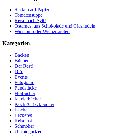
Sticken auf Papier
Tomatensuppe
Reise nach Sylt!
Osternest aus Schokolade und Glasnudeln
Winston- oder Wienerknoten
Kategorien
Backen
Bücher
Der Rest!
DIY
Events
Fotografie
Fundstücke
Hörbücher
Kinderbücher
Koch & Backbücher
Kochen
Leckeres
Reiselust
Schmöker
Uncategorized