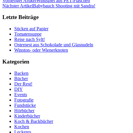
Vorheriger Artikel
Windspiel aus PET-Flaschen
Nächster Artikel
Babybauch Shooting mit Sandra!
Letzte Beiträge
Sticken auf Papier
Tomatensuppe
Reise nach Sylt!
Osternest aus Schokolade und Glasnudeln
Winston- oder Wienerknoten
Kategorien
Backen
Bücher
Der Rest!
DIY
Events
Fotografie
Fundstücke
Hörbücher
Kinderbücher
Koch & Backbücher
Kochen
Leckeres