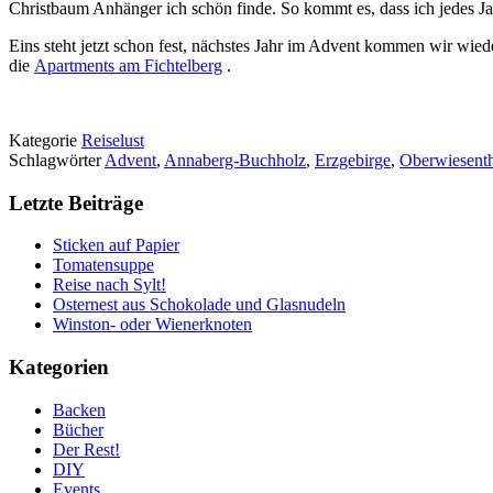
Christbaum Anhänger ich schön finde. So kommt es, dass ich jedes J
Eins steht jetzt schon fest, nächstes Jahr im Advent kommen wir wie
die
Apartments am Fichtelberg
.
Kategorie
Reiselust
Schlagwörter
Advent
,
Annaberg-Buchholz
,
Erzgebirge
,
Oberwiesenth
Letzte Beiträge
Sticken auf Papier
Tomatensuppe
Reise nach Sylt!
Osternest aus Schokolade und Glasnudeln
Winston- oder Wienerknoten
Kategorien
Backen
Bücher
Der Rest!
DIY
Events