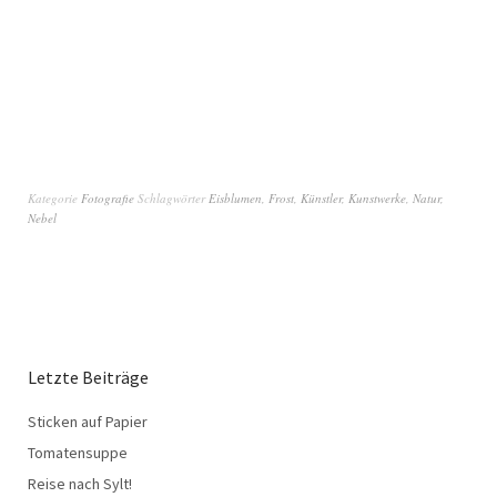
Kategorie
Fotografie
Schlagwörter
Eisblumen
,
Frost
,
Künstler
,
Kunstwerke
,
Natur
,
Nebel
Letzte Beiträge
Sticken auf Papier
Tomatensuppe
Reise nach Sylt!