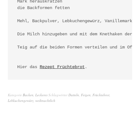
Mark herauskratzen

die Backformen fetten

Mehl, Backpulver, Lebkuchengewürz, Vanillemark, Z
Die Milch hinzugeben und mit dem Knethaken der Kü
Teig auf die beiden Formen verteilen und im Ofen 
Hier das 
Rezept Früchtebrot
.
Kategorie
Backen
,
Leckeres
Schlagwörter
Datteln
,
Feigen
,
Früchtebrot
,
Lebkuchengewürz
,
weihnachtlich