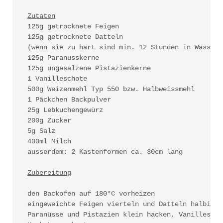
Zutaten
125g getrocknete Feigen

125g getrocknete Datteln

(wenn sie zu hart sind min. 12 Stunden in Wasser 
125g Paranusskerne

125g ungesalzene Pistazienkerne

1 Vanilleschote

500g Weizenmehl Typ 550 bzw. Halbweissmehl

1 Päckchen Backpulver

25g Lebkuchengewürz

200g Zucker

5g Salz

400ml Milch

ausserdem: 2 Kastenformen ca. 30cm lang

Zubereitung
den Backofen auf 180°C vorheizen

eingeweichte Feigen vierteln und Datteln halbiere
Paranüsse und Pistazien klein hacken, Vanillescho