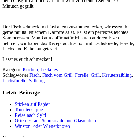
beim Gasgrill) auf den Grill und wird von beiden Seiten je 5
Minuten gegrillt.
Der Fisch schmeckt mit fast allem zusammen lecker, wir essen ihn
gerne mit italienischem Kartoffelsalat. Es ist ein perfektes leichtes
Sommeressen. Man kann dafür natürlich auch anderen Fisch
nehmen, wir haben das Rezept auch schon mit Lachsforelle, Forelle,
Lachs und Kabeljau getestet.
Lasst es euch schmecken!
Kategorie
Kochen
,
Leckeres
Schlagwörter
Fisch
,
Fisch vom Grill
,
Forelle
,
Grill
,
Kräutersaibling
,
Lachsforelle
,
Saibling
Letzte Beiträge
Sticken auf Papier
Tomatensuppe
Reise nach Sylt!
Osternest aus Schokolade und Glasnudeln
Winston- oder Wienerknoten