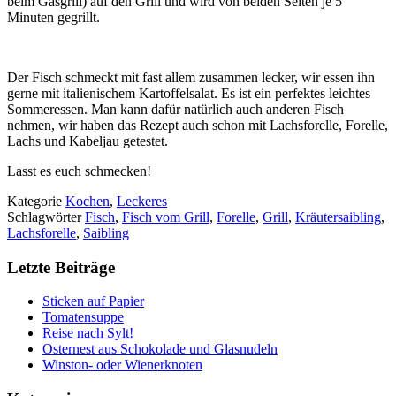
beim Gasgrill) auf den Grill und wird von beiden Seiten je 5
Minuten gegrillt.
Der Fisch schmeckt mit fast allem zusammen lecker, wir essen ihn
gerne mit italienischem Kartoffelsalat. Es ist ein perfektes leichtes
Sommeressen. Man kann dafür natürlich auch anderen Fisch
nehmen, wir haben das Rezept auch schon mit Lachsforelle, Forelle,
Lachs und Kabeljau getestet.
Lasst es euch schmecken!
Kategorie
Kochen
,
Leckeres
Schlagwörter
Fisch
,
Fisch vom Grill
,
Forelle
,
Grill
,
Kräutersaibling
,
Lachsforelle
,
Saibling
Letzte Beiträge
Sticken auf Papier
Tomatensuppe
Reise nach Sylt!
Osternest aus Schokolade und Glasnudeln
Winston- oder Wienerknoten