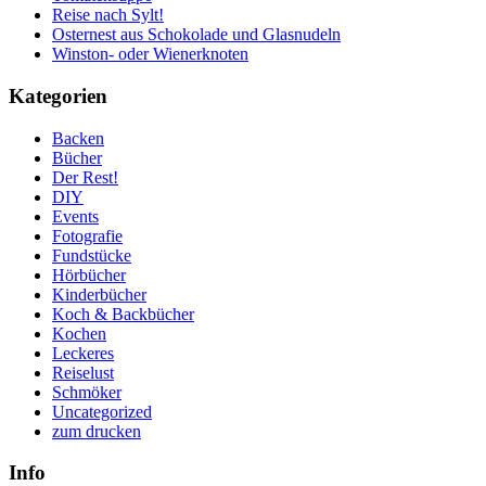
Reise nach Sylt!
Osternest aus Schokolade und Glasnudeln
Winston- oder Wienerknoten
Kategorien
Backen
Bücher
Der Rest!
DIY
Events
Fotografie
Fundstücke
Hörbücher
Kinderbücher
Koch & Backbücher
Kochen
Leckeres
Reiselust
Schmöker
Uncategorized
zum drucken
Info