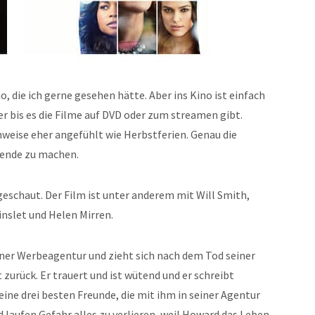
o, die ich gerne gesehen hätte. Aber ins Kino ist einfach
r bis es die Filme auf DVD oder zum streamen gibt.
weise eher angefühlt wie Herbstferien. Genau die
bende zu machen.
eschaut. Der Film ist unter anderem mit Will Smith,
nslet und Helen Mirren.
iner Werbeagentur und zieht sich nach dem Tod seiner
 zurück. Er trauert und ist wütend und er schreibt
 Seine drei besten Freunde, die mit ihm in seiner Agentur
 laufen Gefahr alles zu verlieren, weil Howard das Leben