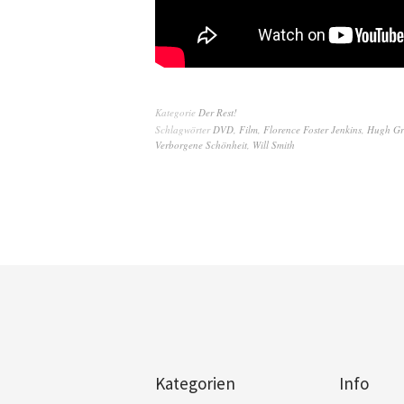
Kategorie
Der Rest!
Schlagwörter
DVD
,
Film
,
Florence Foster Jenkins
,
Hugh Gr
Verborgene Schönheit
,
Will Smith
Kategorien
Info