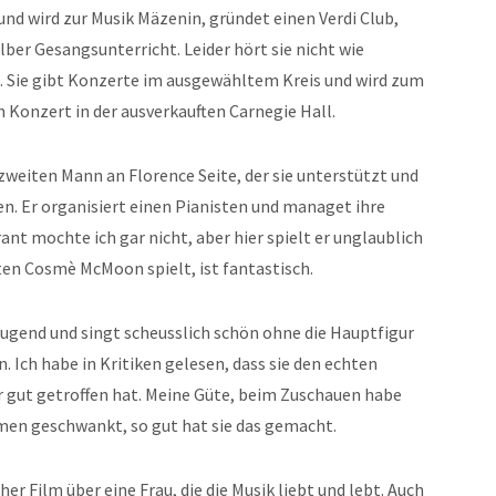
und wird zur Musik Mäzenin, gründet einen Verdi Club,
ber Gesangsunterricht. Leider hört sie nicht wie
as. Sie gibt Konzerte im ausgewähltem Kreis und wird zum
in Konzert in der ausverkauften Carnegie Hall.
n zweiten Mann an Florence Seite, der sie unterstützt und
n. Er organisiert einen Pianisten und managet ihre
nt mochte ich gar nicht, aber hier spielt er unglaublich
ten Cosmè McMoon spielt, ist fantastisch.
eugend und singt scheusslich schön ohne die Hauptfigur
. Ich habe in Kritiken gelesen, dass sie den echten
r gut getroffen hat. Meine Güte, beim Zuschauen habe
men geschwankt, so gut hat sie das gemacht.
her Film über eine Frau, die die Musik liebt und lebt. Auch