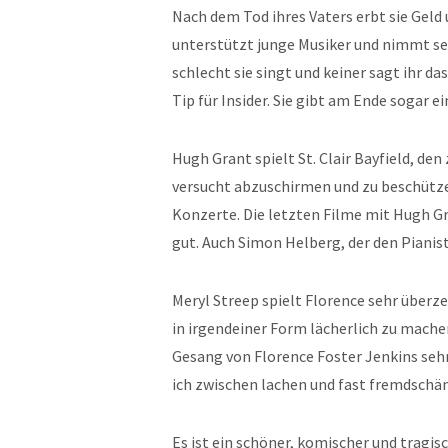
Nach dem Tod ihres Vaters erbt sie Geld 
unterstützt junge Musiker und nimmt sel
schlecht sie singt und keiner sagt ihr d
Tip für Insider. Sie gibt am Ende sogar e
Hugh Grant spielt St. Clair Bayfield, de
versucht abzuschirmen und zu beschütze
Konzerte. Die letzten Filme mit Hugh Gra
gut. Auch Simon Helberg, der den Pianis
Meryl Streep spielt Florence sehr überz
in irgendeiner Form lächerlich zu machen
Gesang von Florence Foster Jenkins seh
ich zwischen lachen und fast fremdschä
Es ist ein schöner, komischer und tragisc