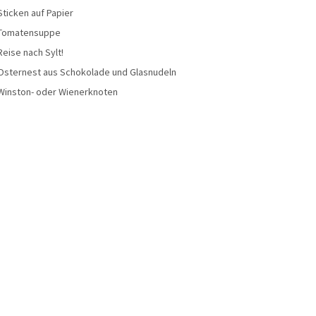
Sticken auf Papier
Tomatensuppe
Reise nach Sylt!
Osternest aus Schokolade und Glasnudeln
Winston- oder Wienerknoten