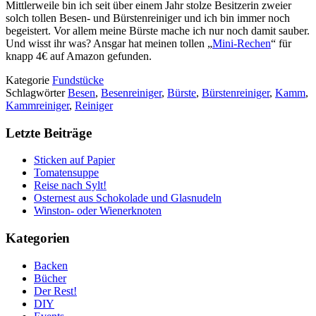
Mittlerweile bin ich seit über einem Jahr stolze Besitzerin zweier
solch tollen Besen- und Bürstenreiniger und ich bin immer noch
begeistert. Vor allem meine Bürste mache ich nur noch damit sauber.
Und wisst ihr was? Ansgar hat meinen tollen „
Mini-Rechen
“ für
knapp 4€ auf Amazon gefunden.
Kategorie
Fundstücke
Schlagwörter
Besen
,
Besenreiniger
,
Bürste
,
Bürstenreiniger
,
Kamm
,
Kammreiniger
,
Reiniger
Letzte Beiträge
Sticken auf Papier
Tomatensuppe
Reise nach Sylt!
Osternest aus Schokolade und Glasnudeln
Winston- oder Wienerknoten
Kategorien
Backen
Bücher
Der Rest!
DIY