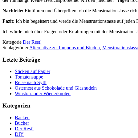
der rumhängt. Keine Geruchsprobleme. An den „leichten“ Tagen trockne
Nachteile:
Einführen und Überprüfen, ob die Menstruationstasse richti
Fazit:
Ich bin begeistert und werde die Menstruationstasse auf jeden 
Ich würde mich über Fragen oder Erfahrungen mit der Menstruations
Kategorie
Der Rest!
Schlagwörter
Alternative zu Tampons und Binden
,
Menstruationstass
Letzte Beiträge
Sticken auf Papier
Tomatensuppe
Reise nach Sylt!
Osternest aus Schokolade und Glasnudeln
Winston- oder Wienerknoten
Kategorien
Backen
Bücher
Der Rest!
DIY