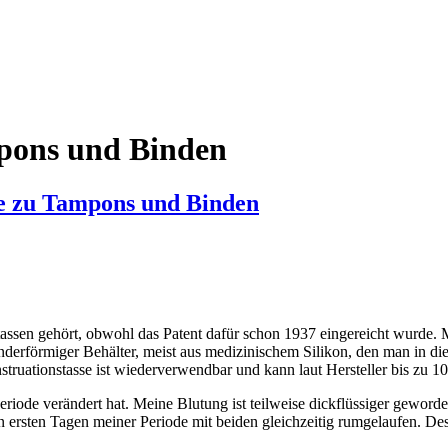
mpons und Binden
ive zu Tampons und Binden
assen gehört, obwohl das Patent dafür schon 1937 eingereicht wurde. M
inderförmiger Behälter, meist aus medizinischem Silikon, den man in di
truationstasse ist wiederverwendbar und kann laut Hersteller bis zu 1
Periode verändert hat. Meine Blutung ist teilweise dickflüssiger gewor
ersten Tagen meiner Periode mit beiden gleichzeitig rumgelaufen. Desha