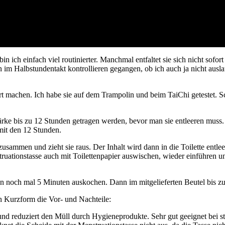
ich einfach viel routinierter. Manchmal entfaltet sie sich nicht sofo
bin im Halbstundentakt kontrollieren gegangen, ob ich auch ja nicht ausl
 machen. Ich habe sie auf dem Trampolin und beim TaiChi getestet. S
tärke bis zu 12 Stunden getragen werden, bevor man sie entleeren muss. 
mit den 12 Stunden.
zusammen und zieht sie raus. Der Inhalt wird dann in die Toilette entle
enstruationstasse auch mit Toilettenpapier auswischen, wieder einführe
nn noch mal 5 Minuten auskochen. Dann im mitgelieferten Beutel bis z
n Kurzform die Vor- und Nachteile:
und reduziert den Müll durch Hygieneprodukte. Sehr gut geeignet bei