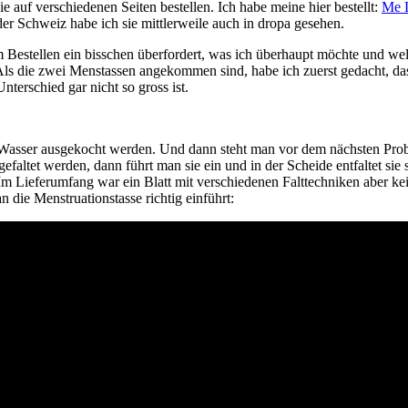
 auf verschiedenen Seiten bestellen. Ich habe meine hier bestellt:
Me 
er Schweiz habe ich sie mittlerweile auch in dropa gesehen.
 Bestellen ein bisschen überfordert, was ich überhaupt möchte und we
 Als die zwei Menstassen angekommen sind, habe ich zuerst gedacht, da
terschied gar nicht so gross ist.
asser ausgekocht werden. Und dann steht man vor dem nächsten Probl
 gefaltet werden, dann führt man sie ein und in der Scheide entfaltet s
 Im Lieferumfang war ein Blatt mit verschiedenen Falttechniken aber ke
 die Menstruationstasse richtig einführt: