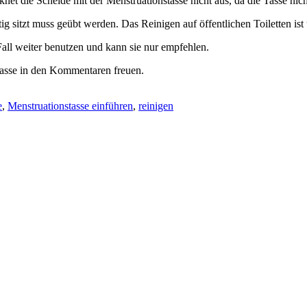
t die Scheide mit der Menstruationstasse nicht aus, da die Tasse nich
g sitzt muss geübt werden. Das Reinigen auf öffentlichen Toiletten ist 
Fall weiter benutzen und kann sie nur empfehlen.
tasse in den Kommentaren freuen.
e
,
Menstruationstasse einführen
,
reinigen