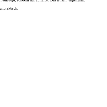
t aufsaugt, sondern nur auffängt. Das ist sehr angenehm.
unpraktisch.