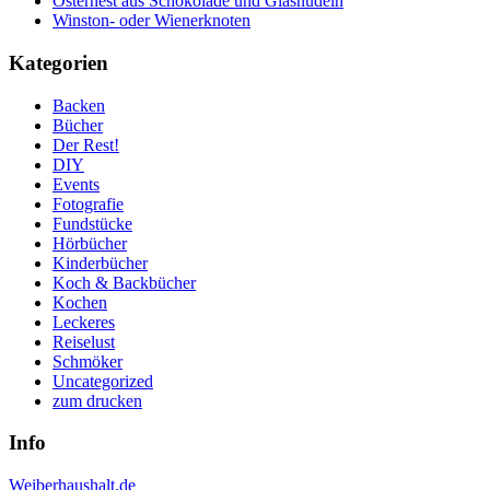
Osternest aus Schokolade und Glasnudeln
Winston- oder Wienerknoten
Kategorien
Backen
Bücher
Der Rest!
DIY
Events
Fotografie
Fundstücke
Hörbücher
Kinderbücher
Koch & Backbücher
Kochen
Leckeres
Reiselust
Schmöker
Uncategorized
zum drucken
Info
Weiberhaushalt.de