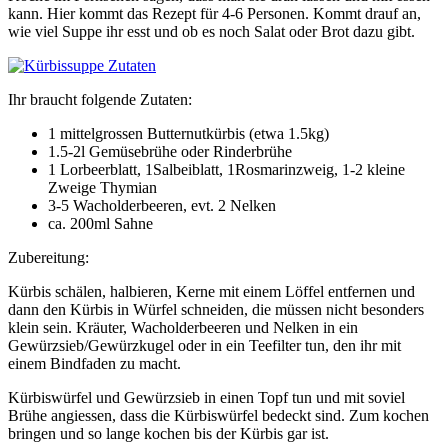
kann. Hier kommt das Rezept für 4-6 Personen. Kommt drauf an,
wie viel Suppe ihr esst und ob es noch Salat oder Brot dazu gibt.
Ihr braucht folgende Zutaten:
1 mittelgrossen Butternutkürbis (etwa 1.5kg)
1.5-2l Gemüsebrühe oder Rinderbrühe
1 Lorbeerblatt, 1Salbeiblatt, 1Rosmarinzweig, 1-2 kleine
Zweige Thymian
3-5 Wacholderbeeren, evt. 2 Nelken
ca. 200ml Sahne
Zubereitung:
Kürbis schälen, halbieren, Kerne mit einem Löffel entfernen und
dann den Kürbis in Würfel schneiden, die müssen nicht besonders
klein sein. Kräuter, Wacholderbeeren und Nelken in ein
Gewürzsieb/Gewürzkugel oder in ein Teefilter tun, den ihr mit
einem Bindfaden zu macht.
Kürbiswürfel und Gewürzsieb in einen Topf tun und mit soviel
Brühe angiessen, dass die Kürbiswürfel bedeckt sind. Zum kochen
bringen und so lange kochen bis der Kürbis gar ist.