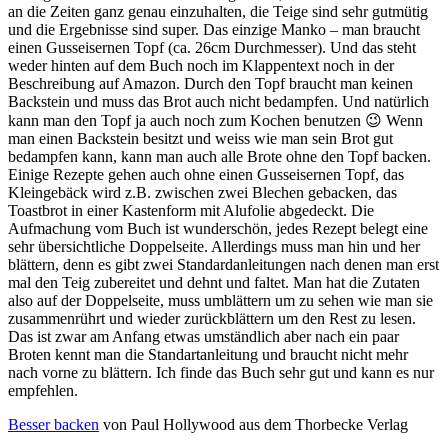
an die Zeiten ganz genau einzuhalten, die Teige sind sehr gutmütig
und die Ergebnisse sind super. Das einzige Manko – man braucht
einen Gusseisernen Topf (ca. 26cm Durchmesser). Und das steht
weder hinten auf dem Buch noch im Klappentext noch in der
Beschreibung auf Amazon. Durch den Topf braucht man keinen
Backstein und muss das Brot auch nicht bedampfen. Und natürlich
kann man den Topf ja auch noch zum Kochen benutzen 😉 Wenn
man einen Backstein besitzt und weiss wie man sein Brot gut
bedampfen kann, kann man auch alle Brote ohne den Topf backen.
Einige Rezepte gehen auch ohne einen Gusseisernen Topf, das
Kleingebäck wird z.B. zwischen zwei Blechen gebacken, das
Toastbrot in einer Kastenform mit Alufolie abgedeckt. Die
Aufmachung vom Buch ist wunderschön, jedes Rezept belegt eine
sehr übersichtliche Doppelseite. Allerdings muss man hin und her
blättern, denn es gibt zwei Standardanleitungen nach denen man erst
mal den Teig zubereitet und dehnt und faltet. Man hat die Zutaten
also auf der Doppelseite, muss umblättern um zu sehen wie man sie
zusammenrührt und wieder zurückblättern um den Rest zu lesen.
Das ist zwar am Anfang etwas umständlich aber nach ein paar
Broten kennt man die Standartanleitung und braucht nicht mehr
nach vorne zu blättern. Ich finde das Buch sehr gut und kann es nur
empfehlen.
Besser backen
von Paul Hollywood aus dem Thorbecke Verlag