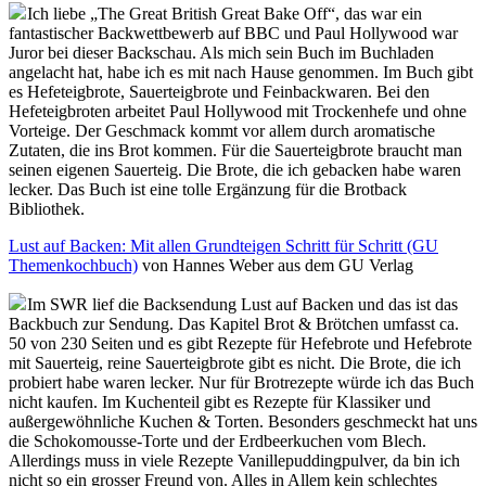
Ich liebe „The Great British Great Bake Off“, das war ein
fantastischer Backwettbewerb auf BBC und Paul Hollywood war
Juror bei dieser Backschau. Als mich sein Buch im Buchladen
angelacht hat, habe ich es mit nach Hause genommen. Im Buch gibt
es Hefeteigbrote, Sauerteigbrote und Feinbackwaren. Bei den
Hefeteigbroten arbeitet Paul Hollywood mit Trockenhefe und ohne
Vorteige. Der Geschmack kommt vor allem durch aromatische
Zutaten, die ins Brot kommen. Für die Sauerteigbrote braucht man
seinen eigenen Sauerteig. Die Brote, die ich gebacken habe waren
lecker. Das Buch ist eine tolle Ergänzung für die Brotback
Bibliothek.
Lust auf Backen: Mit allen Grundteigen Schritt für Schritt (GU
Themenkochbuch)
von Hannes Weber aus dem GU Verlag
Im SWR lief die Backsendung Lust auf Backen und das ist das
Backbuch zur Sendung. Das Kapitel Brot & Brötchen umfasst ca.
50 von 230 Seiten und es gibt Rezepte für Hefebrote und Hefebrote
mit Sauerteig, reine Sauerteigbrote gibt es nicht. Die Brote, die ich
probiert habe waren lecker. Nur für Brotrezepte würde ich das Buch
nicht kaufen. Im Kuchenteil gibt es Rezepte für Klassiker und
außergewöhnliche Kuchen & Torten. Besonders geschmeckt hat uns
die Schokomousse-Torte und der Erdbeerkuchen vom Blech.
Allerdings muss in viele Rezepte Vanillepuddingpulver, da bin ich
nicht so ein grosser Freund von. Alles in Allem kein schlechtes