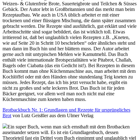
Weizen- & Glutenfreie Brote, Sauerteigbrote und Teilchen & Süsses
Gebäck. Der Autor lebt in Großbritannien und das merkt man beim
Rezeptaufbau. Wie auch in USA üblich arbeitet er mit einer
trockenen und einer flüssigen Mischung, die dann später zusammen
gebracht werden. Die Rezepte sind ausführlich, gut erklärt und viele
Arbeitsschritte sind sogar bebildert, das ist wirklich toll. Etwas
irritierend ist, daß bei unglaublich vielen Rezepten z.B. „Kneten,
wie auf Seite 20 in Schritt 10 beschrieben“ oder ähnliches steht und
man dann im Buch hin und her blättern muss. Der Autor arbeitet
gerne auch mit untypischen Mehlen wie Kamutmehl. Das Buch
enthält viele internationale Brotspezialitäten wie Pitabrot, Challah,
Bagels oder Ciabatta (das ein Gedicht ist!). Bei Rezepten in diesem
Buch kommt man ohne Küchenmaschine aus, man arbeitet mit dem
Kochlöffel oder mit den Händen ohne stundenlang Teig kneten zu
müssen. Jedes Rezept, das ich bis jetzt versucht habe, ergibt ein
nicht zu großes und sehr leckeres Brot. Das Buch ist für jeden
Bäcker geeignet, vor allem weil man noch nicht mal eine
Küchenmaschine zum kneten haben muss.
Brotbackbuch Nr. 1: Grundlagen und Rezepte für ursprüngliches
Brot
von Lutz Geisßler aus dem Ulmer Verlag
Ein super Buch, wenn man sich ernsthaft mit dem Brotbacken
auseinander setzen will. Es ist ein Grundlagenbuch, dessen
Theorieteil fast ein Drittel vom Buch einnimmt und unglaublich viel