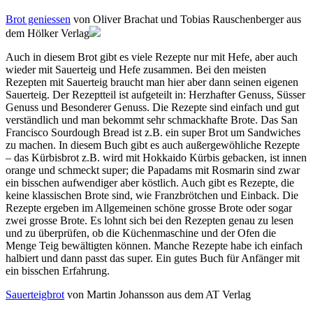
Brot geniessen
von Oliver Brachat und Tobias Rauschenberger aus
dem Hölker Verla
g
Auch in diesem Brot gibt es viele Rezepte nur mit Hefe, aber auch
wieder mit Sauerteig und Hefe zusammen. Bei den meisten
Rezepten mit Sauerteig braucht man hier aber dann seinen eigenen
Sauerteig. Der Rezeptteil ist aufgeteilt in: Herzhafter Genuss, Süsser
Genuss und Besonderer Genuss. Die Rezepte sind einfach und gut
verständlich und man bekommt sehr schmackhafte Brote. Das San
Francisco Sourdough Bread ist z.B. ein super Brot um Sandwiches
zu machen. In diesem Buch gibt es auch außergewöhliche Rezepte
– das Kürbisbrot z.B. wird mit Hokkaido Kürbis gebacken, ist innen
orange und schmeckt super; die Papadams mit Rosmarin sind zwar
ein bisschen aufwendiger aber köstlich. Auch gibt es Rezepte, die
keine klassischen Brote sind, wie Franzbrötchen und Einback. Die
Rezepte ergeben im Allgemeinen schöne grosse Brote oder sogar
zwei grosse Brote. Es lohnt sich bei den Rezepten genau zu lesen
und zu überprüfen, ob die Küchenmaschine und der Ofen die
Menge Teig bewältigten können. Manche Rezepte habe ich einfach
halbiert und dann passt das super. Ein gutes Buch für Anfänger mit
ein bisschen Erfahrung.
Sauerteigbrot
von Martin Johansson aus dem AT Verlag