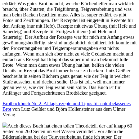
erklärt: Was gutes Brot braucht, welche Küchenhelfer man wirklich
braucht, über Zutaten, die Teigführung, Teigverarbeitung und was
man beim Backen beachten muss. Alles ist super erklärt, es gibt
Fotos und Zeichnungen. Der Rezeptteil ist eingeteilt in Rezepte für
den Anfang (nur mit Hefe), Rezepte mit etwas Übung (mit Hefe und
Sauerteig) und Rezepte für Fortgeschrittene (mit Hefe und
Sauerteig). Der Aufbau der Rezepte war für mich am Anfang etwas
gewöhnungsbedürftig, sie sind unglaublich detailliert. Ich konnte mit
den Prozentangaben und Teigtemperaturangaben erst nichts
anfangen. Wenn man sich aber nicht zu viele Gedanken macht und
einfach ans Rezept hält klappt das super und man bekommt tolle
Brote. Wenn man dann etwas Übung hat hat, helfen die vielen
Details im Rezept das Brot immer besser zu backen. Lutz Geißler
beschreibt in seinen Büchern ganz genau wie der Teig in welcher
Stufe aussehen und riechen sollte. Das ist toll, weil man immer
genau weiss, wie der Teig wann sein sollte. Das Buch ist für
Anfänger und Fortgeschrittenen Brotbäcker geeignet.
Brotbackbuch Nr. 2: Alltagsrezepte und Tipps für naturbelassenes
Brot
von Lutz Geißler und Björn Hollensteiner aus dem Ulmer
Verlag
Auch dieses Buch hat einen tollen Theorieteil, der auf knapp 60
Seiten von 260 Seiten im viel Wissen vermittelt. Vor allem die
Bilderanleitung bei der Teigverarbeitung finde ich super. Der