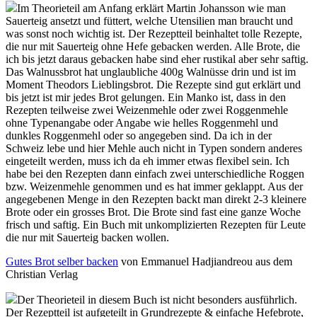
Im Theorieteil am Anfang erklärt Martin Johansson wie man
Sauerteig ansetzt und füttert, welche Utensilien man braucht und
was sonst noch wichtig ist. Der Rezeptteil beinhaltet tolle Rezepte,
die nur mit Sauerteig ohne Hefe gebacken werden. Alle Brote, die
ich bis jetzt daraus gebacken habe sind eher rustikal aber sehr saftig.
Das Walnussbrot hat unglaubliche 400g Walnüsse drin und ist im
Moment Theodors Lieblingsbrot. Die Rezepte sind gut erklärt und
bis jetzt ist mir jedes Brot gelungen. Ein Manko ist, dass in den
Rezepten teilweise zwei Weizenmehle oder zwei Roggenmehle
ohne Typenangabe oder Angabe wie helles Roggenmehl und
dunkles Roggenmehl oder so angegeben sind. Da ich in der
Schweiz lebe und hier Mehle auch nicht in Typen sondern anderes
eingeteilt werden, muss ich da eh immer etwas flexibel sein. Ich
habe bei den Rezepten dann einfach zwei unterschiedliche Roggen
bzw. Weizenmehle genommen und es hat immer geklappt. Aus der
angegebenen Menge in den Rezepten backt man direkt 2-3 kleinere
Brote oder ein grosses Brot. Die Brote sind fast eine ganze Woche
frisch und saftig. Ein Buch mit unkomplizierten Rezepten für Leute
die nur mit Sauerteig backen wollen.
Gutes Brot selber backen
von Emmanuel Hadjiandreou aus dem
Christian Verlag
Der Theorieteil in diesem Buch ist nicht besonders ausführlich.
Der Rezeptteil ist aufgeteilt in Grundrezepte & einfache Hefebrote,