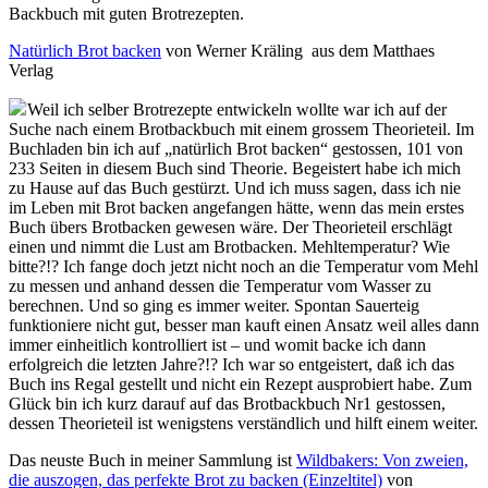
Backbuch mit guten Brotrezepten.
Natürlich Brot backen
von Werner Kräling aus dem Matthaes
Verlag
Weil ich selber Brotrezepte entwickeln wollte war ich auf der
Suche nach einem Brotbackbuch mit einem grossem Theorieteil. Im
Buchladen bin ich auf „natürlich Brot backen“ gestossen, 101 von
233 Seiten in diesem Buch sind Theorie. Begeistert habe ich mich
zu Hause auf das Buch gestürzt. Und ich muss sagen, dass ich nie
im Leben mit Brot backen angefangen hätte, wenn das mein erstes
Buch übers Brotbacken gewesen wäre. Der Theorieteil erschlägt
einen und nimmt die Lust am Brotbacken. Mehltemperatur? Wie
bitte?!? Ich fange doch jetzt nicht noch an die Temperatur vom Mehl
zu messen und anhand dessen die Temperatur vom Wasser zu
berechnen. Und so ging es immer weiter. Spontan Sauerteig
funktioniere nicht gut, besser man kauft einen Ansatz weil alles dann
immer einheitlich kontrolliert ist – und womit backe ich dann
erfolgreich die letzten Jahre?!? Ich war so entgeistert, daß ich das
Buch ins Regal gestellt und nicht ein Rezept ausprobiert habe. Zum
Glück bin ich kurz darauf auf das Brotbackbuch Nr1 gestossen,
dessen Theorieteil ist wenigstens verständlich und hilft einem weiter.
Das neuste Buch in meiner Sammlung ist
Wildbakers: Von zweien,
die auszogen, das perfekte Brot zu backen (Einzeltitel)
von