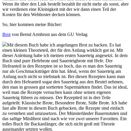
Wenn ihr über den Link bestellt bezahlt ihr nicht mehr als sonst, aber
wir verdienen eine Kleinigkeit mit der wir dann einen Teil der
Kosten für den Webhoster decken können.
So, hier kommen meine Bücher:
Brot
von Bernd Armbrust aus dem GU Verlag
Mit diesem Buch habe ich angefangen Brot zu backen. Es hat
einen kleinen Theorieteil, der für den Anfang wirklich gut ist. Mit
dieser Anleitung habe ich meinen ersten Sauerteig angesetzt. In dem
Buch sind pure Hefebrote und Sauerteigbrote mit Hefe. Der
Hefeanteil in den Rezepten ist so hoch, das es man den Sauerteig
nur als Geschmacksträger drin hat. Ideal, wenn der Sauerteig am
Anfang noch nicht so triebstark ist. Bei diesen Rezepten kann man
durch den Hefeanteil sogar den Sauerteig aus den Beutel nehmen,
den man in grossen gut sortierten Supermärkten findet. Das ist ideal,
weil man die Rezepte versuchen kann ohne seinen eigenen
Sauerteig führen zu müssen. Der Rezeptteil ist in drei Teile
aufgeteilt: Klassische Brote, Besondere Brote, Süße Brote. Ich habe
fast alle Brote in diesem Buch gebacken, die Rezepte sind einfach
zu verstehen und umzusetzen. Der Münsterländer Bauernstuten und
das saftige Müslibrot sind nach wie vor zwei unserer Favoriten. Ein
tolles Buch für Backanfänger, die sich nicht groß mit Theorie
auseinander setzten wollen.