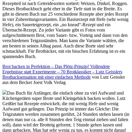
Rezeptteil ist nach Getreidesorten sortiert: Weizen, Dinkel, Roggen.
Dieses Brotbackbuch geht eher in die Tiefe statt in die Breite. Es
gibt in diesem Buch nur 25 verschiedene Rezepte aber jedes Rezept
in vier Zubereitungsvarianten. Ein Basisrezept mit Hefe (sehr wenig
Hefe), ein Sauerteigrezept, ein „no knead“-Rezept und ein
Übernacht-Rezept. Zu jeder Variante gibt es Fotos vom
aufgeschnittenem Brot, vom Sauer- bzw. Vorteig und dann von den
verschiedenen Teigzuständen. Man kann die Variante wählen, die
am besten in seinen Alltag passt. Auch diese Borte sind sehr
schmackhaft. Für Brotbäcker, mit ein bisschen Erfahrung ist es ein
spannendes Buch.
Brot backen in Perfektion – Das Plötz-Prinzip! Vollendete
Ergebnisse statt Experimente – 70 Brotklassiker – Lutz Geisslers
Brotbacksensation mit einer einfachen Methode
von Lutz Geissler
aus dem Becker Joest Volk Verlag
Das Buch für Anfänger, die einfach ohne zu viel Aufwand und
Küchengeräten super Brote und Kleingebäck backen wollen. Lutz
Geißler hat Rezepte entwickelt, die mit wenig Hefe und wenig
Aufwand gut gelingen. Das Prinzip ist immer das Gleiche: Die
Teigzutaten werden zusammen gerührt, 24 Stunden stehen lassen (in
denen man nur ca. alle 8 Stunden den Teig einmal ziehen und falten
soll), dann wird der Brotteig geformt, 1 Stunde gehen lassen und
dann gebacken. Man hat sehr wenig zu tun, es kommt nicht darauf