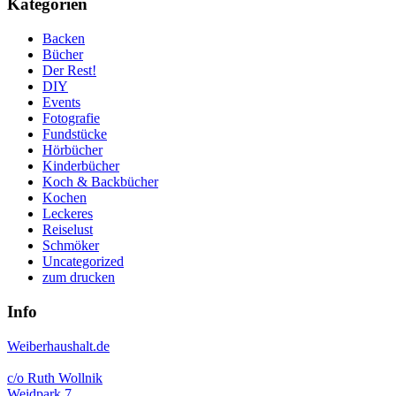
Kategorien
Backen
Bücher
Der Rest!
DIY
Events
Fotografie
Fundstücke
Hörbücher
Kinderbücher
Koch & Backbücher
Kochen
Leckeres
Reiselust
Schmöker
Uncategorized
zum drucken
Info
Weiberhaushalt.de
c/o Ruth Wollnik
Weidpark 7