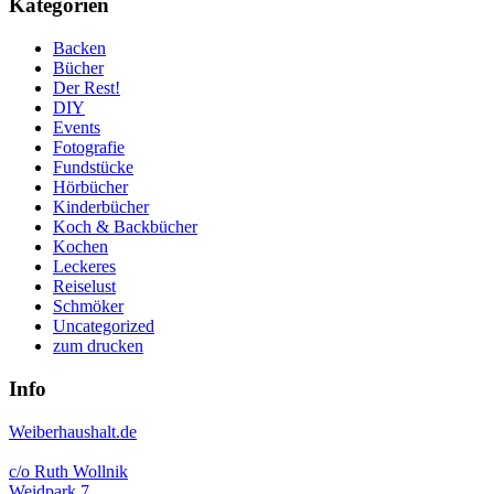
Kategorien
Backen
Bücher
Der Rest!
DIY
Events
Fotografie
Fundstücke
Hörbücher
Kinderbücher
Koch & Backbücher
Kochen
Leckeres
Reiselust
Schmöker
Uncategorized
zum drucken
Info
Weiberhaushalt.de
c/o Ruth Wollnik
Weidpark 7