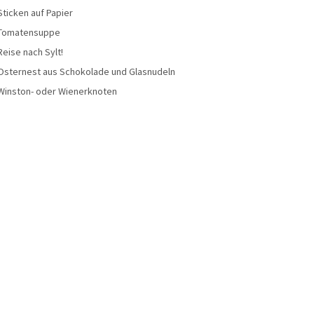
Sticken auf Papier
Tomatensuppe
Reise nach Sylt!
Osternest aus Schokolade und Glasnudeln
Winston- oder Wienerknoten