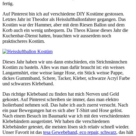
fertig.
Auf Pinterest bin ich auf verschiedene DIY Kostüme gestossen.
Letztes Jahr ist Theodor als Heissluftballonfahrer gegangen. Das
Kostüm war der Hammer, aber mit dem Riesen Ballon und dem
Korb auch ein wenig unbequem. Da Theos Klasse dieses Jahr die
Kuchenbar-Dienst hatten, brauchten wir ausserdem noch
praktischeres Kostüm.
Dieses Jahr haben wir uns dann entschieden, ein Strichmännchen
Kostüm zu basteln. Alles was man dafür braucht ist: ein weisses
Langarmshirt, eine weisse lange Hose, ein Stück weisse Pappe,
dickes Gummiband, Schere, Tacker, Kleber, schwarze Acryl Farbe
und schwarzes Klebeband.
Das richtige Klebeband zu finden hat mich Nerven und Geld
gekostet. Auf Pinterest schreiben sie immer, dass man elektro
Isolierband nehmen soll. Das habe ich auch zuerst versucht. Nach
ein paar Bewegungen hat es sich aber T-Shirt und Hose gelöst.
Nach einem Besuch im Baumarkt war ich mit den verschiedensten
Klebebändern ausgerüstet. Wir haben die verschiedenen
Klebebänder getestet, die meisten lösen sich relativ schnell wieder.
Unser Favorit ist das
tesa Gewebeband, eco repair, schwarz
, das hält