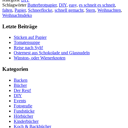
Schlagwörter
Butterbrotpapier
,
DIY
,
easy
,
es schneit es schneit
,
falten
,
Papier
,
Schneeflocke
,
schnell gemacht
,
Stern
,
Weihnachten
,
Weihnachtsdeko
Letzte Beiträge
Sticken auf Papier
Tomatensuppe
Reise nach Sylt!
Osternest aus Schokolade und Glasnudeln
Winston- oder Wienerknoten
Kategorien
Backen
Bücher
Der Rest!
DIY
Events
Fotografie
Fundstücke
Hörbücher
Kinderbücher
Koch & Backbücher