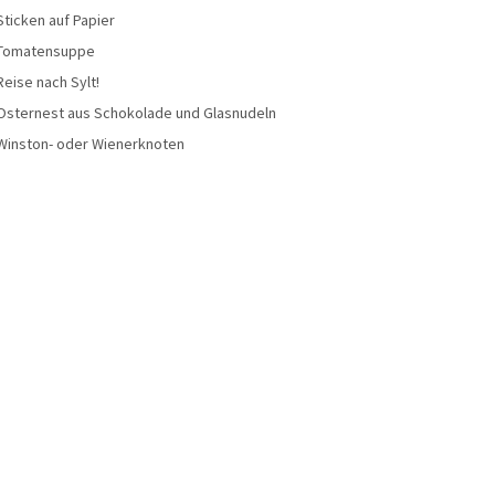
Sticken auf Papier
Tomatensuppe
Reise nach Sylt!
Osternest aus Schokolade und Glasnudeln
Winston- oder Wienerknoten