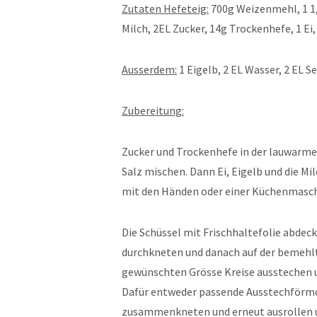
Zutaten Hefeteig:
700g Weizenmehl, 1 1
Milch, 2EL Zucker, 14g Trockenhefe, 1 Ei,
Ausserdem:
1 Eigelb, 2 EL Wasser, 2 EL 
Zubereitung:
Zucker und Trockenhefe in der lauwarmen
Salz mischen. Dann Ei, Eigelb und die 
mit den Händen oder einer Küchenmasch
Die Schüssel mit Frischhaltefolie abdec
durchkneten und danach auf der bemehlte
gewünschten Grösse Kreise ausstechen u
Dafür entweder passende Ausstechförmch
zusammenkneten und erneut ausrollen u