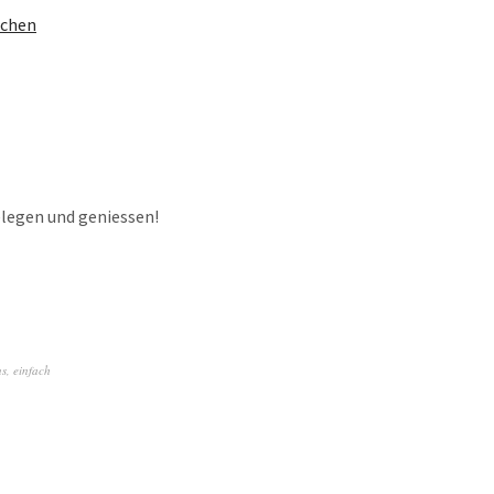
legen und geniessen!
ns
,
einfach