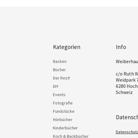
Kategorien
Info
Weiberhau
Backen
Bücher
c/o Ruth W
Der Rest!
Weidpark 
6280 Hoch
DIY
Schweiz
Events
Fotografie
Fundstücke
Datensc
Hörbücher
Kinderbücher
Datenschut
Koch & Backbücher