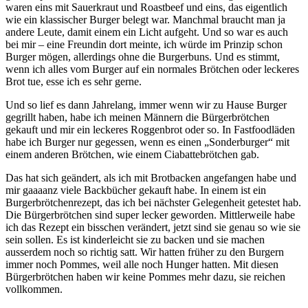
waren eins mit Sauerkraut und Roastbeef und eins, das eigentlich
wie ein klassischer Burger belegt war. Manchmal braucht man ja
andere Leute, damit einem ein Licht aufgeht. Und so war es auch
bei mir – eine Freundin dort meinte, ich würde im Prinzip schon
Burger mögen, allerdings ohne die Burgerbuns. Und es stimmt,
wenn ich alles vom Burger auf ein normales Brötchen oder leckeres
Brot tue, esse ich es sehr gerne.
Und so lief es dann Jahrelang, immer wenn wir zu Hause Burger
gegrillt haben, habe ich meinen Männern die Bürgerbrötchen
gekauft und mir ein leckeres Roggenbrot oder so. In Fastfoodläden
habe ich Burger nur gegessen, wenn es einen „Sonderburger“ mit
einem anderen Brötchen, wie einem Ciabattebrötchen gab.
Das hat sich geändert, als ich mit Brotbacken angefangen habe und
mir gaaaanz viele Backbücher gekauft habe. In einem ist ein
Burgerbrötchenrezept, das ich bei nächster Gelegenheit getestet hab.
Die Bürgerbrötchen sind super lecker geworden. Mittlerweile habe
ich das Rezept ein bisschen verändert, jetzt sind sie genau so wie sie
sein sollen. Es ist kinderleicht sie zu backen und sie machen
ausserdem noch so richtig satt. Wir hatten früher zu den Burgern
immer noch Pommes, weil alle noch Hunger hatten. Mit diesen
Bürgerbrötchen haben wir keine Pommes mehr dazu, sie reichen
vollkommen.