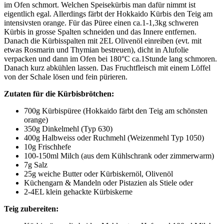
im Ofen schmort. Welchen Speisekürbis man dafür nimmt ist
eigentlich egal. Allerdings färbt der Hokkaido Kürbis den Teig am
intensivsten orange. Für das Püree einen ca.1-1,3kg schweren
Kürbis in grosse Spalten schneiden und das Innere entfernen.
Danach die Kürbisspalten mit 2EL Olivenöl einreiben (evt. mit
etwas Rosmarin und Thymian bestreuen), dicht in Alufolie
verpacken und dann im Ofen bei 180°C ca.1Stunde lang schmoren.
Danach kurz abkühlen lassen. Das Fruchtfleisch mit einem Löffel
von der Schale lösen und fein pürieren.
Zutaten für die Kürbisbrötchen:
700g Kürbispüree (Hokkaido färbt den Teig am schönsten
orange)
350g Dinkelmehl (Typ 630)
400g Halbweiss oder Ruchmehl (Weizenmehl Typ 1050)
10g Frischhefe
100-150ml Milch (aus dem Kühlschrank oder zimmerwarm)
7g Salz
25g weiche Butter oder Kürbiskernöl, Olivenöl
Küchengarn & Mandeln oder Pistazien als Stiele oder
2-4EL klein gehackte Kürbiskerne
Teig zubereiten: