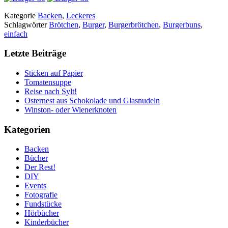
Kategorie
Backen
,
Leckeres
Schlagwörter
Brötchen
,
Burger
,
Burgerbrötchen
,
Burgerbuns
,
einfach
Letzte Beiträge
Sticken auf Papier
Tomatensuppe
Reise nach Sylt!
Osternest aus Schokolade und Glasnudeln
Winston- oder Wienerknoten
Kategorien
Backen
Bücher
Der Rest!
DIY
Events
Fotografie
Fundstücke
Hörbücher
Kinderbücher