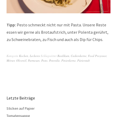
Tipp:
Pesto schmeckt nicht nur mit Pasta. Unsere Reste
essen wir gerne als Brotaufstrich, unter Polenta gerührt,
zu Schweinebraten, zu Fisch und auch als Dip für Chips.
Kategorie
Kochen
,
Leckeres
Schlagwörter
Basilikum
,
Cashewkerne
,
Food Prozessor
,
Mörser
,
Olivenöl
,
Parmesan
,
Pesto
,
Petersilie
,
Pinienkerne
,
Pürierstab
Letzte Beiträge
Sticken auf Papier
Tomatensuppe