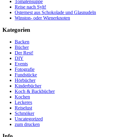
Tomatensuppe
Reise nach Sylt!
Osternest aus Schokolade und Glasnudeln
Winston- oder Wienerknoten
Kategorien
Backen
Bücher
Der Rest!
DIY
Events
Fotografie
Fundstücke
Hörbücher
Kinderbücher
Koch & Backbücher
Kochen
Leckeres
Reiselust
Schmöker
Uncategorized
zum drucken
Info