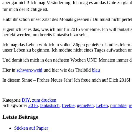
aber gar nicht!
Ich mag Veränderung. Ich mag es an das Gute zu glaub
für mich der Richtige ist.
Habt ihr schon unser Zitat des Monats gesehen? Du musst nicht perfek
Eigentlich ist es das, was ich mir für 2016 vornehme. Ich will fantas
perfekt werden, um bereits fantastisch zu sein.
Ich mag das Leben wirklich in vollen Zügen genießen. Und es feiern –
unser Leben zu beginnen. Ich möchte nicht eines Tages aufwachen und
Und damit ich mich in den nächsten Wochen UND Monaten immer daran
Hier in
schwarz-weiß
und hier wie das Titelbild
blau
In diesem Sinne – Frohes Neues Jahr! Ich freue mich auf Dich 2016!
Kategorie
DIY
,
zum drucken
Schlagwörter
2016
,
fantastisch
,
freebie
,
genießen
,
Leben
,
printable
,
r
Letzte Beiträge
Sticken auf Papier