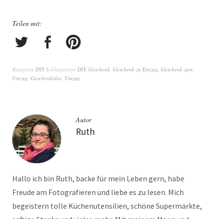
Teilen mit:
Kategorie
DIY
Schlagwörter
DIY
,
Geschenk
,
Geschenk zu Einzug
,
Geschenk zum
Umzug
,
Geschenkidee
,
Umzug
Autor
Ruth
Hallo ich bin Ruth, backe für mein Leben gern, habe
Freude am Fotografieren und liebe es zu lesen. Mich
begeistern tolle Küchenutensilien, schöne Supermärkte,