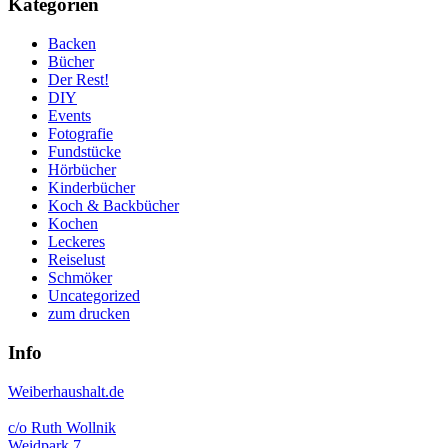
Kategorien
Backen
Bücher
Der Rest!
DIY
Events
Fotografie
Fundstücke
Hörbücher
Kinderbücher
Koch & Backbücher
Kochen
Leckeres
Reiselust
Schmöker
Uncategorized
zum drucken
Info
Weiberhaushalt.de
c/o Ruth Wollnik
Weidpark 7