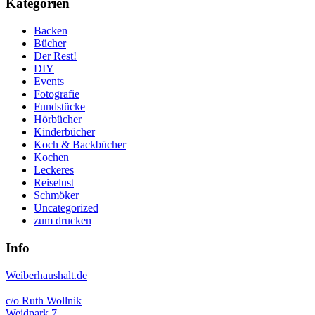
Kategorien
Backen
Bücher
Der Rest!
DIY
Events
Fotografie
Fundstücke
Hörbücher
Kinderbücher
Koch & Backbücher
Kochen
Leckeres
Reiselust
Schmöker
Uncategorized
zum drucken
Info
Weiberhaushalt.de
c/o Ruth Wollnik
Weidpark 7